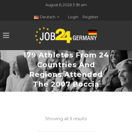
August 6, 2026 3:59 am
Deutsch
Login
Register
179 Athletes From 24
Countries And
Regions Attended
The 2007 Boccia
World Cup During
May 9–19
Showing all 9 results