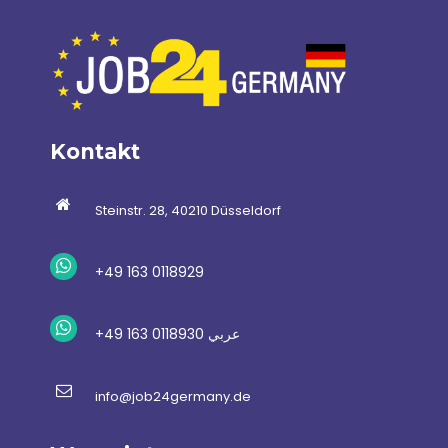
Kontakt
Steinstr. 28, 40210 Düsseldorf
+49 163 0118929
+49 163 0118930 عربي
info@job24germany.de